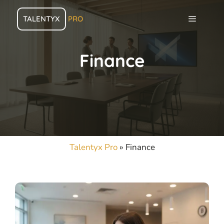
Aller
au
MENU
TALENTYX
PRO
contenu
Finance
Talentyx Pro
»
Finance